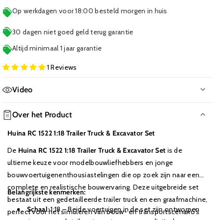
Op werkdagen voor 18:00 besteld morgen in huis
30 dagen niet goed geld terug garantie
Altijd minimaal 1 jaar garantie
1 Reviews
Video
Geen film beschikbaar
Over het Product
Huina RC 1522 1:18 Trailer Truck & Excavator Set
De
Huina RC 1522 1:18 Trailer Truck & Excavator Set
is de
ultieme keuze voor modelbouwliefhebbers en jonge
bouwvoertuigenenthousiastelingen die op zoek zijn naar een
complete en realistische bouwervaring. Deze uitgebreide set
Belangrijkste kenmerken:
bestaat uit een gedetailleerde trailer truck en een graafmachine,
Schaal
: 1:18 – Beide voertuigen in de set zijn ontworpen
perfect voor het simuleren van bouw- en transportscenario's