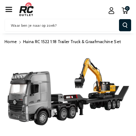
R De Conten
0
T
Waar ben je naar op zoek?
Home
Huina RC 1522 1:18 Trailer Truck & Graafmachine Set
Ga Direct Naar
Productinformatie