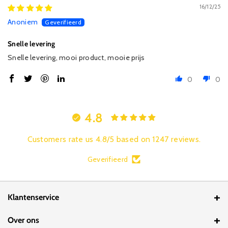
16/12/25
Anoniem
Snelle levering
Snelle levering, mooi product, mooie prijs
0
0
4.8
Customers rate us 4.8/5 based on 1247 reviews.
Geverifieerd
Klantenservice
Contact
Over ons