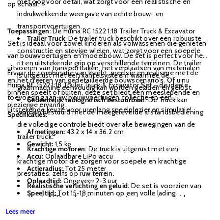
met oog voor detail, wat zorgt voor een realistische en
op schaal.
indrukwekkende weergave van echte bouw- en
transportvoertuigen.
Toepassingen
: De Huina RC 1522 1:18 Trailer Truck & Excavator
Trailer Truck
: De trailer truck beschikt over een robuuste
Set is ideaal voor zowel kinderen als volwassenen die genieten
constructie en stevige wielen, wat zorgt voor een soepele
van bouwvoertuigen en modelbouw. De set is perfect voor het
rit en uitstekende grip op verschillende terreinen. De trailer
uitvoeren van transporttaken, het verplaatsen van materialen
Ervaar de combinatie van kracht, precisie en realisme met de
is uitgerust met een kantelsysteem waarmee de
en het creëren van gedetailleerde bouwscenario's. Of u nu
Huina RC 1522 1:18 Trailer Truck & Excavator Set – de ideale
graafmachine eenvoudig kan worden geladen en gelost.
binnen speelt of buiten, deze set biedt een meeslepende en
toevoeging aan uw bouwvoertuigen collectie en een
Gedeeltelijk radiografisch bestuurbaar
: De Truck kan
plezierige ervaring.
uitstekende keuze voor urenlang speelplezier en simulatie!
worden bestuurd met de meegeleverde afstandsbediening,
Specificaties:
die volledige controle biedt over alle bewegingen van de
Afmetingen:
43.2 x 14 x 36.2 cm
trailer truck.
Gewicht:
1,5 kg
Krachtige motoren
: De truck is uitgerust met een
Accu:
Oplaadbare LiPo accu
krachtige motor die zorgen voor soepele en krachtige
Actieradius:
Tot 25 meter
prestaties, zelfs op ruw terrein.
Oplaadtijd:
Ongeveer 2-3 uur
Realistische verlichting en geluid
: De set is voorzien van
Speeltijd:
Tot 15-18 minuten op een volle lading
werkende LED-verlichting en realistische motorgeluiden,
wat bijdraagt aan de authenticiteit van het model en de
Lees meer