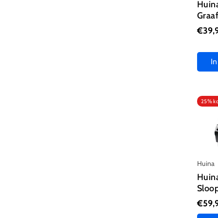
Huina
Graa
Diepzoekers
€39,
Gouddetectors
I
Beveiliging
Image Locators
25% ko
Verhuur
Huina
Huin
Sloo
€59,