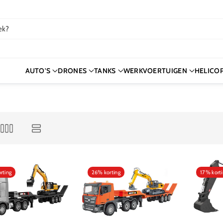
ek?
AUTO'S
DRONES
TANKS
WERKVOERTUIGEN
HELICO
rting
26% korting
17% kort