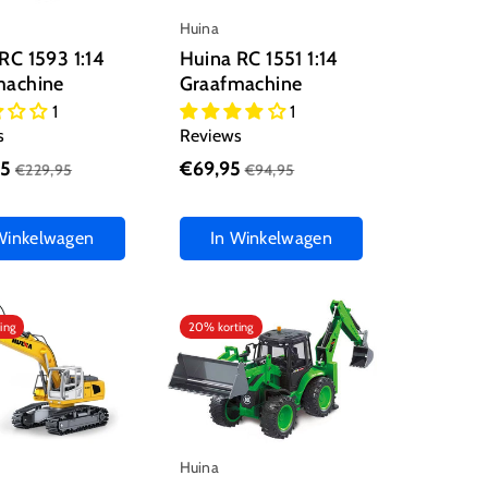
Huina
RC 1593 1:14
Huina RC 1551 1:14
machine
Graafmachine
1
1
s
Reviews
95
€69,95
€229,95
€94,95
Winkelwagen
In Winkelwagen
ing
20% korting
Huina