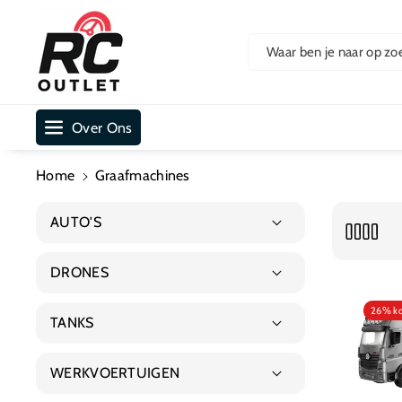
Ar De Cont
Ent
Waar ben je naar op zo
Over Ons
Home
Graafmachines
AUTO'S
Alle Auto's
DRONES
Baja
Alle Drones
26% ko
TANKS
Buggies
Alle Tanks
WERKVOERTUIGEN
Big Scale
Amerikaanse Tanks