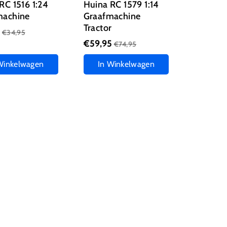
RC 1516 1:24
Huina RC 1579 1:14
machine
Graafmachine
Tractor
5
€34,95
€59,95
€74,95
Winkelwagen
In Winkelwagen