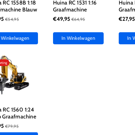
 RC 1558B 1:18
Huina RC 1531 1:16
Huina 
fmachine Blauw
Graafmachine
Graaf
95
€49,95
€27,9
€54,95
€64,95
n Winkelwagen
In Winkelwagen
In 
rting
a RC 1560 1:24
p Graafmachine
95
€79,95