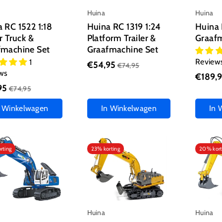
Huina
Huina
 RC 1522 1:18
Huina RC 1319 1:24
Huina 
er Truck &
Platform Trailer &
Graaf
fmachine Set
Graafmachine Set
Review
1
€54,95
€74,95
ws
€189,
95
€74,95
n Winkelwagen
In Winkelwagen
In 
rting
23% korting
20% kort
Huina
Huina