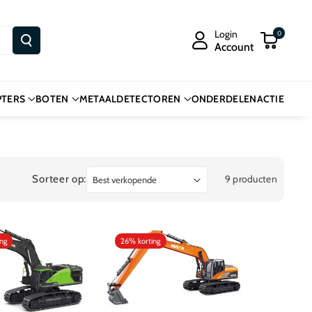
Login
0
Account
PTERS
BOTEN
METAALDETECTOREN
ONDERDELEN
ACTIE
Sorteer op:
9 producten
ing
26% korting