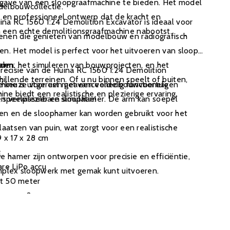
gave van een sloopgraafmachine te bieden. Het model
delbouwcollectie.
 en professioneel ontwerp dat de kracht en
ina RC 1560 1:24 Demolition Excavator is ideaal voor
an een echte demolitionsgraafmachine nabootst.
enen die genieten van modelbouw en radiografisch
en. Het model is perfect voor het uitvoeren van sloop-
en, het simuleren van bouwprojecten, en het
parm
:
precisie van de Huina RC 1560 1:24 Demolition
illende terreinen. Of u nu binnen speelt of buiten,
le keuze voor een geavanceerde bouwvoertuigen
ine is uitgerust met een volledig functionele
ne biedt een realistische en plezierige ervaring.
 speelplezier en simulatie!
n verwisselbare sloophamer. De arm kan soepel
n en de sloophamer kan worden gebruikt voor het
aatsen van puin, wat zorgt voor een realistische
 x 17 x 28 cm
g
 hamer zijn ontworpen voor precisie en efficiëntie,
re LiPo accu
plex sloopwerk met gemak kunt uitvoeren.
t 50 meter
eveer 2 uur
isch bestuurbaar
:
0 minuten op een volle lading
erde afstandsbediening biedt volledige controle over