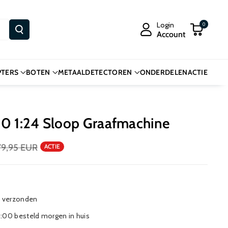
Login
0
Account
PTERS
BOTEN
METAALDETECTOREN
ONDERDELEN
ACTIE
60 1:24 Sloop Graafmachine
9,95 EUR
ACTIE
s verzonden
:00 besteld morgen in huis