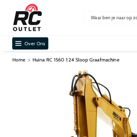
Ar De Cont
Ent
Waar ben je naar op z
Over Ons
Home
Huina RC 1560 1:24 Sloop Graafmachine
Ga Direct Naar
Productinformatie