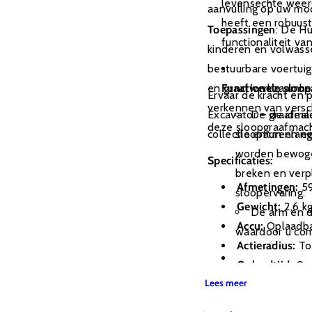
levensechte weer
aanvulling op uw mo
heeft een robuust
Toepassingen
: De Hu
functionaliteit v
kinderen en volwass
bestuurbare voertuig
en graafwerkzaamhed
Functionele sloo
Ervaar de kracht en 
verkennen van versch
Excavator – de idea
De graafmach
deze sloopgraafmachi
collectie en urenlang
slooparm en ee
worden bewoge
Specificaties:
breken en verpl
Afmetingen:
59
sloopervaring.
Gewicht:
2,6 k
De arm en de
Accu:
Oplaadba
waardoor u com
Actieradius:
To
Oplaadtijd:
Ong
Volledig radiograf
Lees meer
Speeltijd:
Tot 3
De meegelev