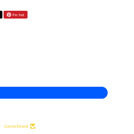
ctie
:
Pin het
 hoogwaardige kunststof en metalen onderdelen, wat
 robuust en betrouwbaar model dat bestand is tegen
ik en langdurig speelplezier.
Geverifieerd