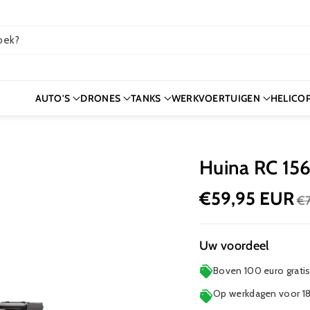
oek?
AUTO'S
DRONES
TANKS
WERKVOERTUIGEN
HELICO
Huina RC 15
€59,95 EUR
€7
Uw voordeel
Boven 100 euro grati
Op werkdagen voor 18