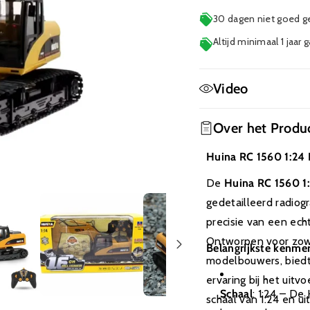
30 dagen niet goed ge
Altijd minimaal 1 jaar 
Video
Geen film beschikba
Over het Produ
Huina RC 1560 1:24 
De
Huina RC 1560 1
gedetailleerd radiog
precisie van een ech
Ontworpen voor zowe
Belangrijkste kenme
modelbouwers, biedt
ervaring bij het uit
Schaal
: 1:24 – De
schaal van 1:24 en u