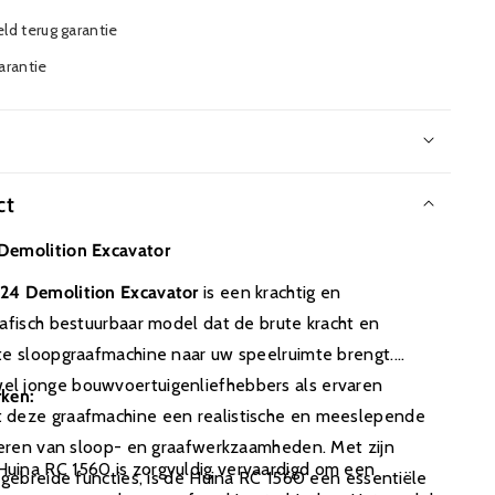
ld terug garantie
garantie
ar
ct
Demolition Excavator
:24 Demolition Excavator
is een krachtig en
rafisch bestuurbaar model dat de brute kracht en
te sloopgraafmachine naar uw speelruimte brengt.
l jonge bouwvoertuigenliefhebbers als ervaren
rken:
 deze graafmachine een realistische en meeslepende
voeren van sloop- en graafwerkzaamheden. Met zijn
 Huina RC 1560 is zorgvuldig vervaardigd om een
itgebreide functies, is de Huina RC 1560 een essentiële