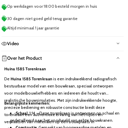
Op werkdagen voor 18:00 besteld morgen in huis
30 dagen niet goed geld terug garantie
Altijd minimaal 1 jaar garantie
Video
Geen film beschikbaar
Over het Product
Huina 1585 Torenkraan
De
Huina 1585 Torenkraan
is een indrukwekkend radiografisch
bestuurbaar model van een bouwkraan, speciaal ontworpen
voor modelbouwliefhebbers en iedereen die houdt van
realistische bouwsimulaties. Met zijn indrukwekkende hoogte,
Belangrijkste kenmerken:
precieze bediening en robuuste constructie biedt deze
Schaal
: 1:14 – Deze torenkraan is ontworpen op schaal en
torenkraan een authentieke ervaring van het hijsen en
gedetailleerd naar het voorbeeld van echte bouwkranen.
verplaatsen van materialen op een bouwplaats in
Constructie
: Gemaakt van hoogwaardige metalen en