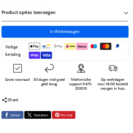
Aantal
Aantal
verlagen
verhogen
Product opties toevoegen
voor
voor
Huina
Huina
RC
RC
In Winkelwagen
1585
1585
1:14
1:14
Torenkraan
Torenkraan
Veilige
betaling
Grote voorraad
30 dagen niet goed
Telefonische
Op werkdagen
geld terug
support 0475-
voor 18:00 besteld
202015
morgen in huis
Share
Delen
Tweeten
Pin het