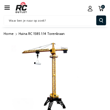
R De Conten
0
T
Waar ben je naar op zoek?
Home
Huina RC 1585 1:14 Torenkraan
Ga Direct Naar
Productinformatie