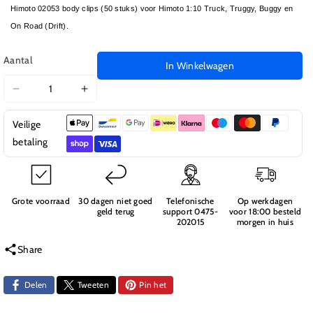
Himoto 02053 body clips (50 stuks) voor Himoto 1:10 Truck, Truggy, Buggy en
On Road (Drift).
Aantal
In Winkelwagen
Aantal
Aantal
verlagen
verhogen
Veilige
voor
voor
02053
02053
betaling
Body
Body
Clips
Clips
(50
(50
Stuks)
Stuks)
Grote voorraad
30 dagen niet goed
Telefonische
Op werkdagen
geld terug
support 0475-
voor 18:00 besteld
202015
morgen in huis
Share
Delen
Tweeten
Pin het