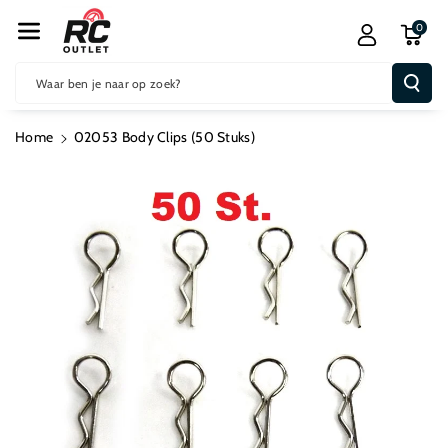
R De Conten
0
T
Waar ben je naar op zoek?
Home
02053 Body Clips (50 Stuks)
Ga Direct Naar
Productinformatie