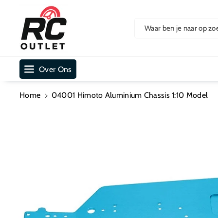
Ar De Cont
Ent
Waar ben je naar op zo
Over Ons
Home
04001 Himoto Aluminium Chassis 1:10 Model
Ga Direct Naar
Productinformatie