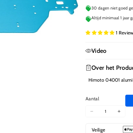
30 dagen niet goed gel
Altijd minimaal 1 jaar 
1 Revie
Video
Over het Produ
Himoto 04001 alumini
Aantal
Aantal
Aanta
verlagen
verho
voor
voor
Veilige