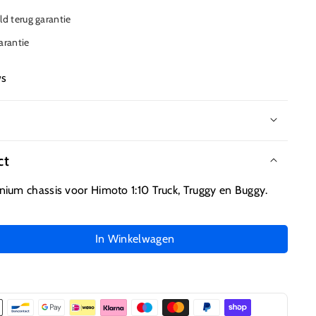
d terug garantie
garantie
ws
ct
um chassis voor Himoto 1:10 Truck, Truggy en Buggy.
In Winkelwagen
l
gen