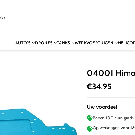
ek?
AUTO'S
DRONES
TANKS
WERKVOERTUIGEN
HELICO
04001 Himot
€34,95
Uw voordeel
Boven 100 euro gratis
Op werkdagen voor 18: