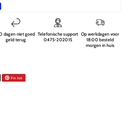
1
to
nium
s
0 dagen niet goed
Telefonische support
Op werkdagen voor
geld terug
0475-202015
18:00 besteld
morgen in huis
Pin het