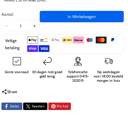
Himoto 1:10 On Road (Drift).
Aantal
In Winkelwagen
Aantal
Aantal
verlagen
verhogen
Veilige
voor
voor
102270
102270
betaling
/
/
02064
02064
Rear
Rear
Body
Body
Grote voorraad
30 dagen niet goed
Telefonische
Op werkdagen
geld terug
support 0475-
voor 18:00 besteld
Post
Post
202015
morgen in huis
Plate
Plate
Share
Delen
Tweeten
Pin het