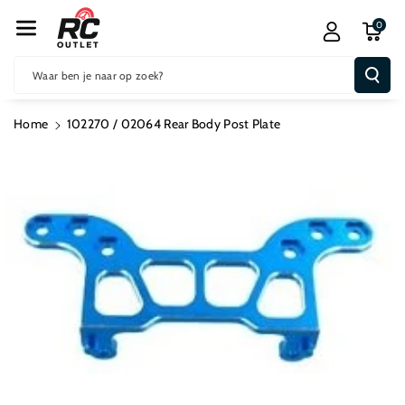
R De Conten
0
T
Waar ben je naar op zoek?
Home
102270 / 02064 Rear Body Post Plate
Ga Direct Naar
Productinformatie