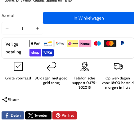
Bowie, Dirt Whip, Katana, Spatha en Tanto.
Aantal
In Winkelwagen
Aantal
Aantal
verlagen
verhogen
Veilige
voor
voor
31040
31040
betaling
Pinion
Pinion
Tandwielen
Tandwielen
15T,
15T,
16T,
16T,
Grote voorraad
30 dagen niet goed
Telefonische
Op werkdagen
geld terug
support 0475-
voor 18:00 besteld
17T,
17T,
202015
morgen in huis
18T
18T
E10
E10
Share
Delen
Tweeten
Pin het