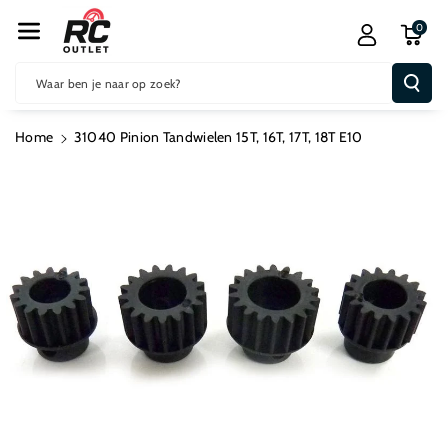
R De Conten
0
T
Waar ben je naar op zoek?
Home
31040 Pinion Tandwielen 15T, 16T, 17T, 18T E10
Ga Direct Naar
Productinformatie