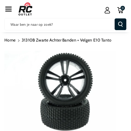
R De Conten
0
T
Waar ben je naar op zoek?
Home
31310B Zwarte Achter Banden + Velgen E10 Tanto
Ga Direct Naar
Productinformatie