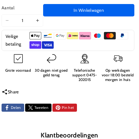
Aantal
In Winkelwagen
Aantal
Aantal
verlagen
verhogen
Veilige
voor
voor
31310B
31310B
betaling
Zwarte
Zwarte
Achter
Achter
Banden
Banden
+
+
Grote voorraad
30 dagen niet goed
Telefonische
Op werkdagen
geld terug
support 0475-
voor 18:00 besteld
Velgen
Velgen
202015
morgen in huis
E10
E10
Tanto
Tanto
Share
Delen
Tweeten
Pin het
Klantbeoordelingen