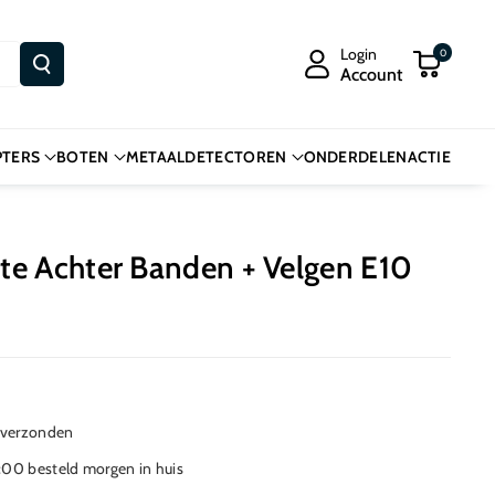
Login
0
Account
PTERS
BOTEN
METAALDETECTOREN
ONDERDELEN
ACTIE
te Achter Banden + Velgen E10
 verzonden
00 besteld morgen in huis