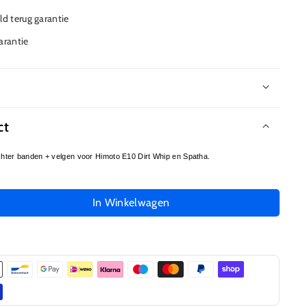
d terug garantie
garantie
r
ct
hter banden + velgen voor Himoto E10 Dirt Whip en Spatha.
In Winkelwagen
l
gen
7B
e