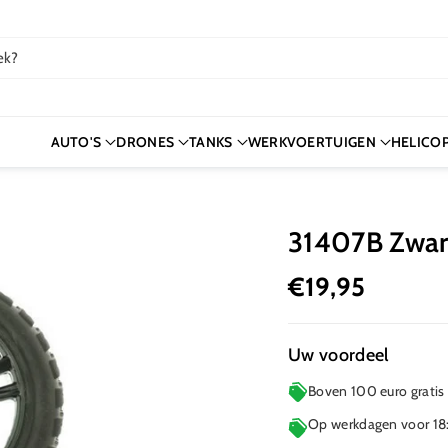
ek?
AUTO'S
DRONES
TANKS
WERKVOERTUIGEN
HELICO
31407B Zwar
€19,95
Uw voordeel
Boven 100 euro gratis
Op werkdagen voor 18: