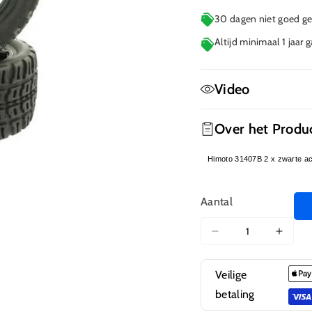
30 dagen niet goed gel
Altijd minimaal 1 jaar 
Video
Geen film beschikbaa
Over het Produ
Himoto 31407B 2 x zwarte ac
Aantal
Aantal
Aanta
verlagen
verho
voor
voor
Veilige
31407B
3140
betaling
Zwarte
Zwart