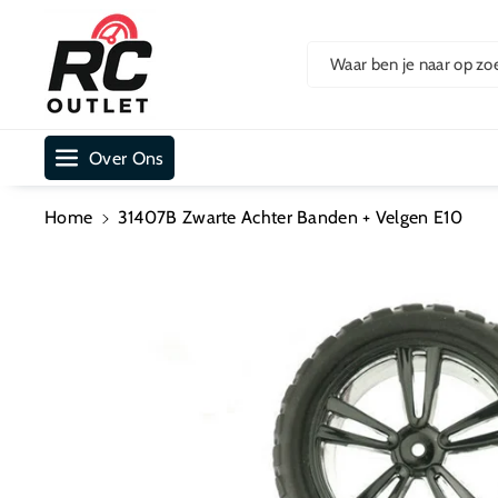
Ar De Cont
Ent
Waar ben je naar op zo
Over Ons
Home
31407B Zwarte Achter Banden + Velgen E10
Ga Direct Naar
Productinformatie