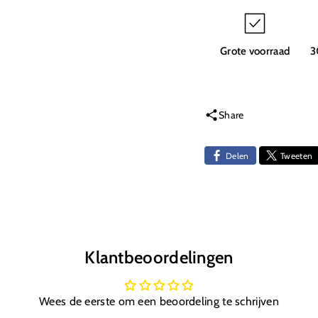
Achter
Achte
Banden
Band
+
+
Velgen
Velge
Grote voorraad
3
E10
E10
Share
Delen
Tweeten
Klantbeoordelingen
Wees de eerste om een beoordeling te schrijven