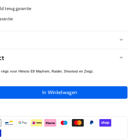
d terug garantie
garantie
ct
rings voor Himoto E8 Mayhem, Raider, Shootout en Ziegz.
In Winkelwagen
l
gen
32