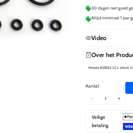
30 dagen niet goed gel
Altijd minimaal 1 jaar 
Video
Over het Produ
Himoto 820032 12 x shock O 
Aantal
Aantal
Aanta
verlagen
verho
voor
voor
Veilige
820032
8200
betaling
Shock
Shock