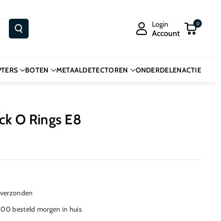
Login
0
Account
PTERS
BOTEN
METAALDETECTOREN
ONDERDELEN
ACTIE
k O Rings E8
 verzonden
00 besteld morgen in huis