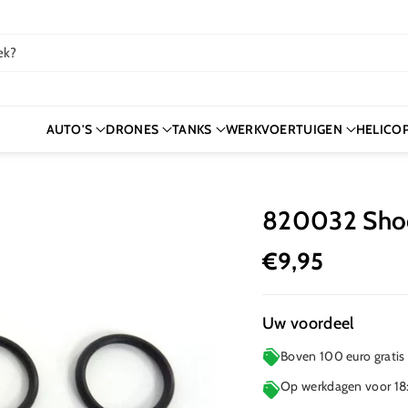
ek?
AUTO'S
DRONES
TANKS
WERKVOERTUIGEN
HELICO
820032 Shoc
€9,95
Uw voordeel
Boven 100 euro gratis
Op werkdagen voor 18: