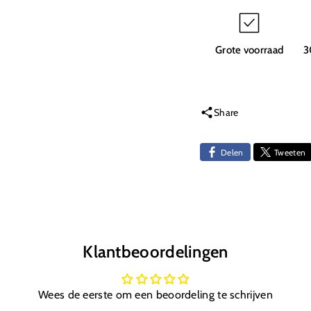
O
O
Rings
Rings
E8
E8
Grote voorraad
3
Share
Delen
Tweeten
Klantbeoordelingen
Wees de eerste om een beoordeling te schrijven