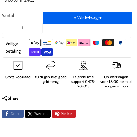
Shootout en Ziegz.
Aantal
In Winkelwagen
Aantal
Aantal
verlagen
verhogen
Veilige
voor
voor
820048
820048
betaling
Flat
Flat
Head
Head
Schroeven
Schroeven
3x14
3x14
Grote voorraad
30 dagen niet goed
Telefonische
Op werkdagen
geld terug
support 0475-
voor 18:00 besteld
E8
E8
202015
morgen in huis
Share
Delen
Tweeten
Pin het