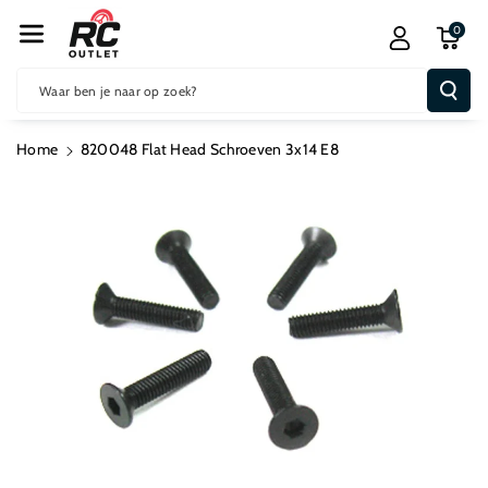
R De Conten
0
T
Waar ben je naar op zoek?
Home
820048 Flat Head Schroeven 3x14 E8
Ga Direct Naar
Productinformatie