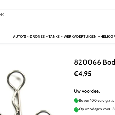
ek?
AUTO'S
DRONES
TANKS
WERKVOERTUIGEN
HELICO
820066 Body 
€4,95
Uw voordeel
Boven 100 euro gratis
Op werkdagen voor 18: