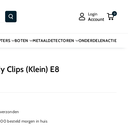
Login
0
Account
PTERS
BOTEN
METAALDETECTOREN
ONDERDELEN
ACTIE
Clips (Klein) E8
 verzonden
00 besteld morgen in huis