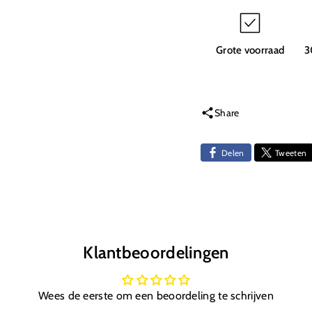
Clips
Clips
(Klein)
(Klein
E8
E8
Grote voorraad
3
Share
Delen
Tweeten
Klantbeoordelingen
Wees de eerste om een beoordeling te schrijven