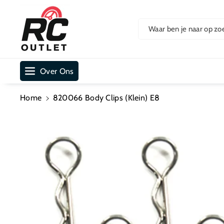
Ar De Cont
Ent
Waar ben je naar op zo
Over Ons
Home
820066 Body Clips (Klein) E8
Ga Direct Naar
Productinformatie