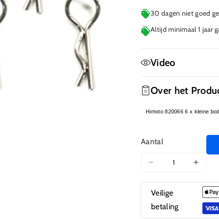
30 dagen niet goed gel
Altijd minimaal 1 jaar 
Video
Geen film beschikbaa
Over het Produ
Himoto 820066 6 x kleine bo
Aantal
Aantal
Aanta
verlagen
verho
voor
voor
Veilige
820066
8200
betaling
Body
Body