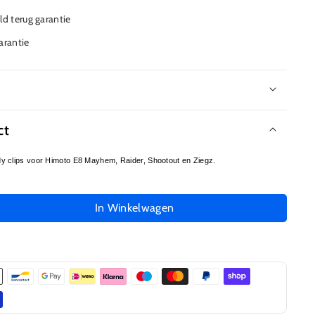
d terug garantie
garantie
r
ct
dy clips voor Himoto E8 Mayhem, Raider, Shootout en Ziegz.
In Winkelwagen
l
gen
66