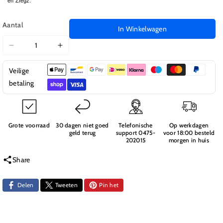
en Ziegz.
Aantal
In Winkelwagen
Aantal
Aantal
verlagen
verhogen
Veilige
voor
voor
820073
820073
betaling
Pins
Pins
3x15mm
3x15mm
E8
E8
Grote voorraad
30 dagen niet goed
Telefonische
Op werkdagen
geld terug
support 0475-
voor 18:00 besteld
202015
morgen in huis
Share
Delen
Tweeten
Pin het