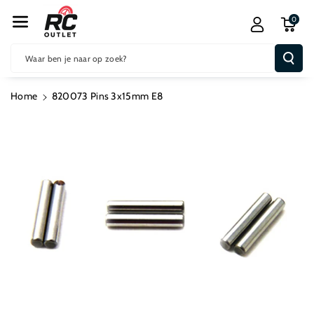
R De Conten
0
T
Waar ben je naar op zoek?
Home
820073 Pins 3x15mm E8
Ga Direct Naar
Productinformatie