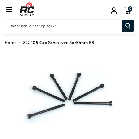
R De Conten
0
T
Waar ben je naar op zoek?
Home
822405 Cap Schroeven 3x40mm E8
Ga Direct Naar
Productinformatie