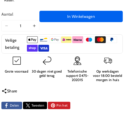
Raider.
Aantal
In Winkelwagen
Aantal
Aantal
verlagen
verhogen
Veilige
voor
voor
822405
822405
betaling
Cap
Cap
Schroeven
Schroeven
3x40mm
3x40mm
E8
E8
Grote voorraad
30 dagen niet goed
Telefonische
Op werkdagen
geld terug
support 0475-
voor 18:00 besteld
202015
morgen in huis
Share
Delen
Tweeten
Pin het