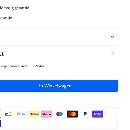
d terug garantie
garantie
r
ct
elgen voor Himoto E8 Raider.
In Winkelwagen
l
gen
01V
me