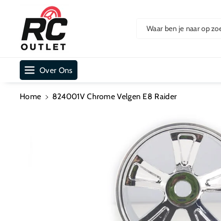
Ar De Cont
Ent
Waar ben je naar op zo
Over Ons
Home
824001V Chrome Velgen E8 Raider
Ga Direct Naar
Productinformatie