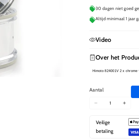
30 dagen niet goed gel
Altijd minimaal 1 jaar 
Video
Geen film beschikbaa
Over het Produ
Himoto 824001V 2 x chrome v
Aantal
Aantal
Aanta
verlagen
verho
voor
voor
Veilige
824001V
8240
betaling
Chrome
Chro