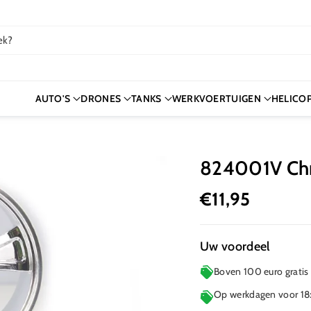
ek?
AUTO'S
DRONES
TANKS
WERKVOERTUIGEN
HELICO
824001V Chr
€11,95
Uw voordeel
Boven 100 euro gratis
Op werkdagen voor 18: