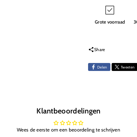
Velgen
Velge
E8
E8
Raider
Raide
Grote voorraad
3
Share
Delen
Tweeten
Klantbeoordelingen
Wees de eerste om een beoordeling te schrijven