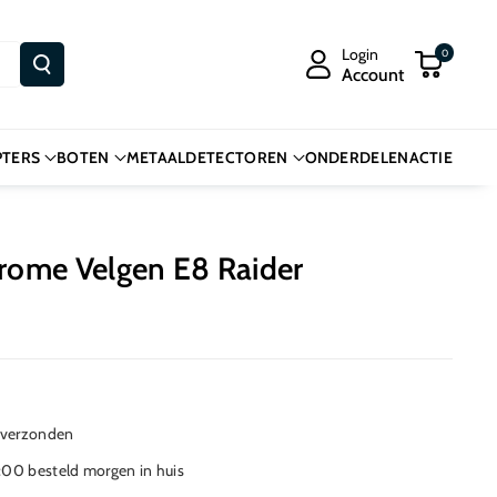
Login
0
Account
PTERS
BOTEN
METAALDETECTOREN
ONDERDELEN
ACTIE
ome Velgen E8 Raider
 verzonden
00 besteld morgen in huis