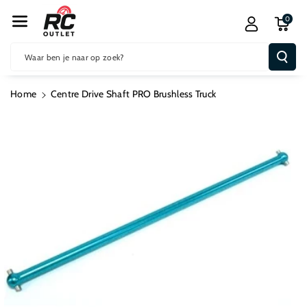
R De Conten
0
T
Waar ben je naar op zoek?
Home
Centre Drive Shaft PRO Brushless Truck
Ga Direct Naar
Productinformatie