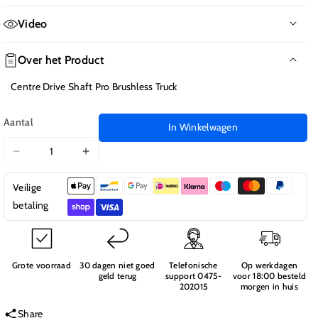
Video
Over het Product
Centre Drive Shaft Pro Brushless Truck
Aantal
In Winkelwagen
Aantal
Aantal
verlagen
verhogen
Veilige
voor
voor
Centre
Centre
betaling
Drive
Drive
Shaft
Shaft
PRO
PRO
Brushless
Brushless
Grote voorraad
30 dagen niet goed
Telefonische
Op werkdagen
geld terug
support 0475-
voor 18:00 besteld
Truck
Truck
202015
morgen in huis
Share