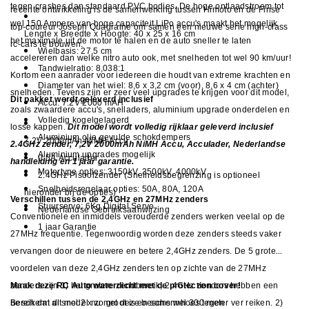
tegen crashes dan standaard PVC bodies. De hoge ontlaadstroom tot
recente ontwikkeling is de samenwerking tussen Himoto en de Finse
wel 150 Ampere van hoge capaciteit LiPo accu's maakt het mogelijk
top-coureur Joseph Quagraine om samen een nieuwe serie high-class
Lengte x Breedte x Hoogte: 40 x 25 x 16 cm
het maximale uit de motor te halen en de auto sneller te laten
rc-cars te bouwen.
Wielbasis: 27,5 cm
accelereren dan welke nitro auto ook, met snelheden tot wel 90 km/uur!
Tandwielratio: 8,038:1
Kortom een aanrader voor iedereen die houdt van extreme krachten en
Diameter van het wiel: 8,6 x 3,2 cm (voor), 8,6 x 4 cm (achter)
snelheden. Tevens zijn er zeer veel upgrades te krijgen voor dit model,
Dit pakket wordt geleverd inclusief
Accu: 7.2V 2000 mAH
zoals zwaardere accu's, snelladers, aluminium upgrade onderdelen en
Volledig kogelgelagerd
losse kappen.
Dit model wordt volledig rijklaar geleverd inclusief
Aluminium olie gevulde schokdempers
7,2V 2000mAh NiMH Accu
2.4GHz zender, 7,2V 2000mAh NiMH Accu, Acculader, Nederlandse
Aluminium upgrades mogelijk
0,5A Acculader
handleiding en 1 jaar garantie.
Motortype opties: 3150kV, 3500kV, 4000kV
2.4GHz Pisoolzender (Snelheidsbegrenzing is optioneel
Snelheidsregelaar opties: 50A, 80A, 120A
hieronder bij de opties)
Verschillen tussen de 2,4GHz en 27MHz zenders
Stuurservo: 6Kg Digital Servo
Nederlandse Gebruiksaanwijzing
Conventionele en inmiddels verouderde zenders werken veelal op de
1 jaar Garantie
27MHz frequentie. Tegenwoordig worden deze zenders steeds vaker
vervangen door de nieuwere en betere 2,4GHz zenders. De 5 grote
voordelen van deze 2,4GHz zenders ten op zichte van de 27MHz
zenders zijn 1) het grotere zendbereik, 2,4GHz zenders hebben een
Maak deze RC Auto waterdicht met de protection cover!
bereik dat al snel 2 x zo groot is en soms wel 300 meter ver reiken. 2)
Bescherm dit model nu met deze beschermhoes tegen