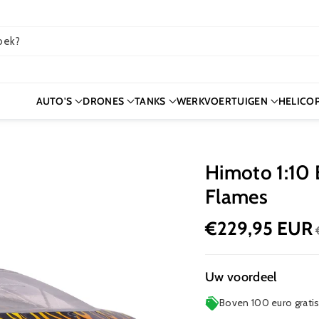
oek?
AUTO'S
DRONES
TANKS
WERKVOERTUIGEN
HELICO
s
Himoto 1:10 
Flames
€229,95 EUR
Uw voordeel
Boven 100 euro grati