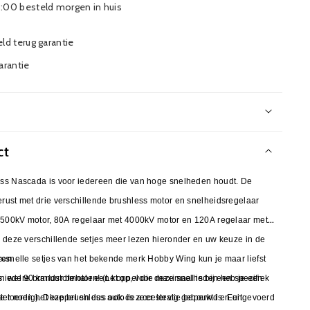
:00 besteld morgen in huis
ld terug garantie
garantie
ct
 en uw keuze in de
ren
 deze snelle setjes van het bekende merk
Hobby Wing kun je maar liefst
op, voor deze snelheden heb je een
 en dus ook de acceleratie beperkt is. Een
u + LiPo lader nodig).
Deze brushless auto is zeer stevig gebouwd en uitgevoerd