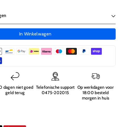
l
den, een uniek voordeel dat de Traxxas zenders
gen
bijvoorbeeld niet hebben en ideaal voor beginners en jonge coureurs!
Kortom 5 grote
gen
n de 27MHz zenders en het overwegen waard!
to
In Winkelwagen
ess
rghini
s
0 dagen niet goed
Telefonische support
Op werkdagen voor
geld terug
0475-202015
18:00 besteld
morgen in huis