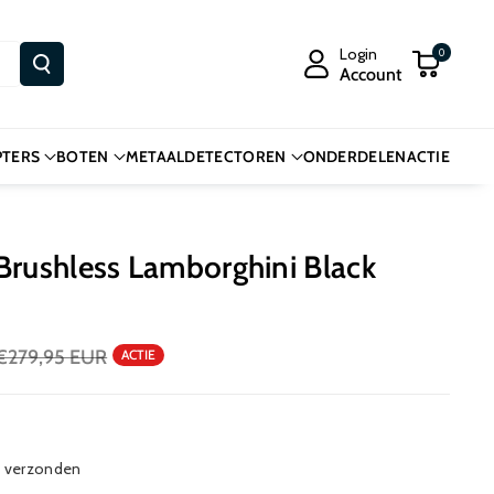
Login
0
Account
PTERS
BOTEN
METAALDETECTOREN
ONDERDELEN
ACTIE
Brushless Lamborghini Black
€279,95 EUR
ACTIE
s verzonden