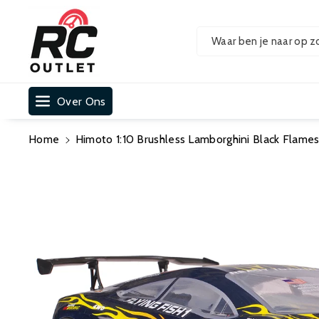
Ar De Cont
Ent
Waar ben je naar op z
Over Ons
Home
Himoto 1:10 Brushless Lamborghini Black Flame
Ga Direct Naar
Productinformatie