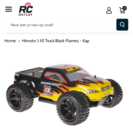
R De Conten
0
T
Waar ben je naar op zoek?
Home
Himoto 1:10 Truck Black Flames - Kap
Ga Direct Naar
Productinformatie