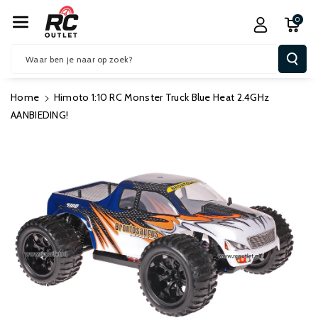
R De Conten
0
T
Waar ben je naar op zoek?
Home
Himoto 1:10 RC Monster Truck Blue Heat 2.4GHz
AANBIEDING!
Ga Direct Naar
Productinformatie