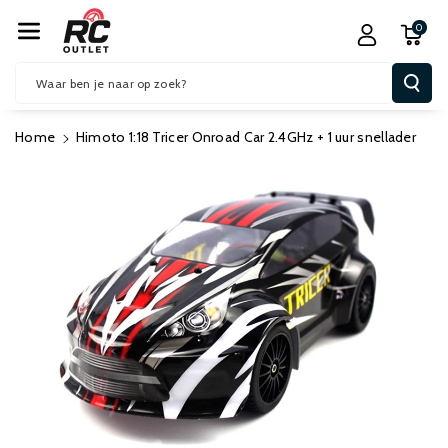
R De Conten
0
T
Waar ben je naar op zoek?
Home
Himoto 1:18 Tricer Onroad Car 2.4GHz + 1 uur snellader
Ga Direct Naar
Productinformatie