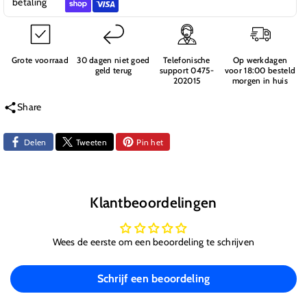
HQ
HQ
betaling
Buzz
Buzz
Grote voorraad
30 dagen niet goed
Telefonische
Op werkdagen
geld terug
support 0475-
voor 18:00 besteld
202015
morgen in huis
Share
Delen
Tweeten
Pin het
Klantbeoordelingen
Wees de eerste om een beoordeling te schrijven
Schrijf een beoordeling