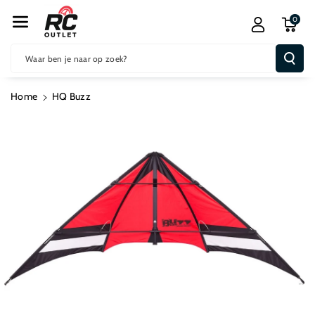
R De Conten
0
T
Waar ben je naar op zoek?
Home
HQ Buzz
Ga Direct Naar
Productinformatie