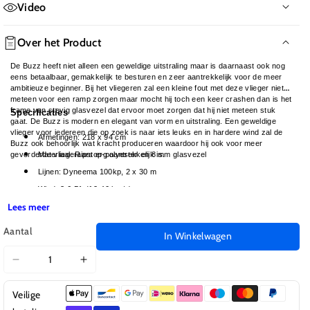
Video
Over het Product
De Buzz heeft niet alleen een geweldige uitstraling maar is daarnaast ook nog
eens betaalbaar, gemakkelijk te besturen en zeer aantrekkelijk voor de meer
ambitieuze beginner. Bij het vliegeren zal een kleine fout met deze vlieger niet
meteen voor een ramp zorgen maar mocht hij toch een keer crashen dan is het
frame van stevig glasvezel dat ervoor moet zorgen dat hij niet meteen stuk
Specificaties
gaat. De Buzz is modern en elegant van vorm en uitstraling. Een geweldige
vlieger voor iedereen die op zoek is naar iets leuks en in hardere wind zal de
Afmetingen: 218 x 94 cm
Buzz ook behoorlijk wat kracht produceren waardoor hij ook voor meer
gevorderde vliegeraars erg aantrekkelijk is.
Materiaal: Ripstop-polyester en 8 mm glasvezel
Lijnen: Dyneema 100kp, 2 x 30 m
Wind: 3-6 Bft (12-40 km/u)
Lees meer
Leeftijd: 14+
Aantal
In Winkelwagen
Aantal
Aantal
verlagen
verhogen
Veilige
voor
voor