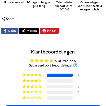
Verlichting
Verlichting
Grote voorraad
30 dagen niet goed
Telefonische
Op werkdagen
geld terug
support 0475-
voor 18:00 besteld
-
-
202015
morgen in huis
Futaba
Futaba
Share
Delen
Tweeten
Pin het
Klantbeoordelingen
5.00 van de 5
Gebaseerd op 2 beoordelingen
2
0
0
0
0