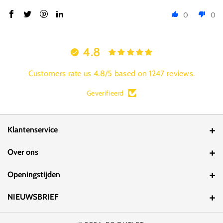
0
0
4.8
Customers rate us 4.8/5 based on 1247 reviews.
Geverifieerd
Klantenservice
Contact
Over ons
Bestelstatus
Over ons
Openingstijden
Laagste prijs garantie
Laagste prijs garantie
Ma 10:00 tot 18:00
NIEUWSBRIEF
Bezorgservice
Inruilmogelijkheden
Di 10:00 tot 18:00
Wilt u op de hoogte blijven.