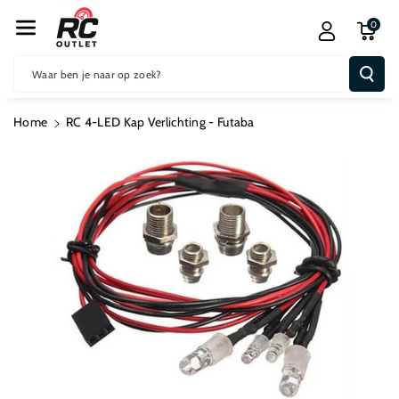
R De Conten
0
T
Waar ben je naar op zoek?
Home
RC 4-LED Kap Verlichting - Futaba
Ga Direct Naar
Productinformatie