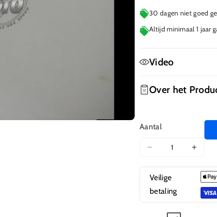
30 dagen niet goed gel
Altijd minimaal 1 jaar 
Video
Over het Produ
Aantal
Aantal
Aanta
verlagen
verho
voor
voor
Veilige
Trekstarter
Trekst
betaling
R020
R020