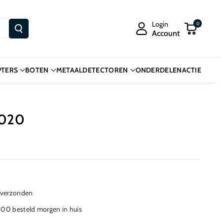
Login
0
Account
PTERS
BOTEN
METAALDETECTOREN
ONDERDELEN
ACTIE
R020
 verzonden
00 besteld morgen in huis