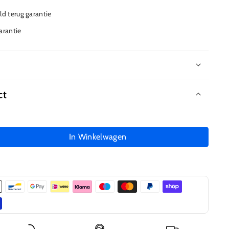
d terug garantie
garantie
ct
In Winkelwagen
l
gen
arter