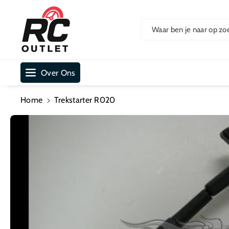
Ar De Cont
Ent
Waar ben je naar op zo
Over Ons
Home
Trekstarter R020
Ga Direct Naar
Productinformatie