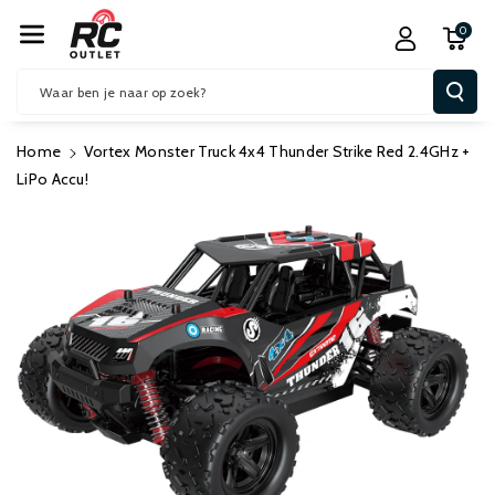
R De Conten
0
T
Waar ben je naar op zoek?
Home
Vortex Monster Truck 4x4 Thunder Strike Red 2.4GHz +
LiPo Accu!
Ga Direct Naar
Productinformatie