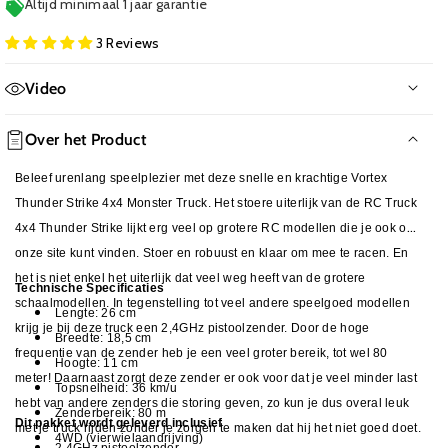
Altijd minimaal 1 jaar garantie
3 Reviews
Video
Geen film beschikbaar
Over het Product
Beleef urenlang speelplezier met deze snelle en krachtige Vortex
Thunder Strike 4x4 Monster Truck. Het stoere uiterlijk van de RC Truck
4x4 Thunder Strike lijkt erg veel op grotere RC modellen die je ook op
onze site kunt vinden. Stoer en robuust en klaar om mee te racen. En
het is niet enkel het uiterlijk dat veel weg heeft van de grotere
Technische Specificaties
schaalmodellen. In tegenstelling tot veel andere speelgoed modellen
Lengte: 26 cm
krijg je bij deze truck een 2,4GHz pistoolzender. Door de hoge
Breedte: 18,5 cm
frequentie van de zender heb je een veel groter bereik, tot wel 80
Hoogte: 11 cm
meter! Daarnaast zorgt deze zender er ook voor dat je veel minder last
Topsnelheid: 36 km/u
hebt van andere zenders die storing geven, zo kun je dus overal leuk
Zenderbereik: 80 m
Dit pakket wordt geleverd inclusief
met je truck rijden zonder je zorgen te maken dat hij het niet goed doet.
4WD (vierwielaandrijving)
2.4GHz pistoolzender